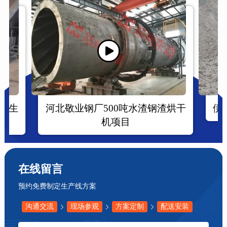
机生
河北敬业钢厂500吨水渣钢渣烘干
伊
机项目
在线留言
预约免费制定生产线方案
沟通交流
现场参观
方案定制
配送安装