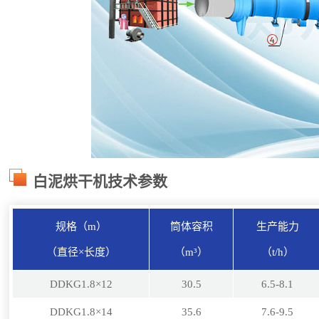
白泥烘干机技术参数
规格（m）
筒体容积
生产能力
（直径×长度）
（m³）
（t/h）
DDKG1.8×12
30.5
6.5-8.1
DDKG1.8×14
35.6
7.6-9.5