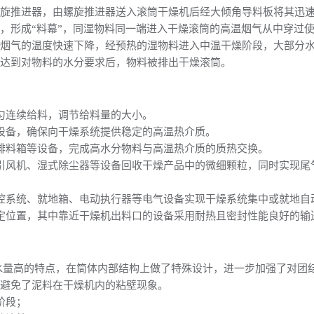
螺旋推进器，由螺旋推进器送入滚筒干燥机后经大倾角导料板将其迅
，形成“料幕”，同湿物料同一端进入干燥滚筒的高温烟气从中穿过
温烟气的温度快速下降，经预热的湿物料进入中温干燥阶段，大部分
后达到对物料的水分要求后，物料被排出干燥滚筒。
匀连续给料，调节给料量的大小。
设备，确保向干燥系统提供稳定的高温热介质。
排料箱等设备，完成高水分物料与高温热介质的质热交换。
引风机、湿式除尘器等设备回收干燥产品中的微细颗粒，同时实现尾
控系统、就地箱、电动执行器等电气设备实现干燥系统集中或就地自
定位置，其中靠近干燥机出料口的设备采用耐热且密封性能良好的输
水量高的特点，在筒体内部结构上做了特殊设计，进一步加强了对团
效避免了泥料在干燥机内的粘壁现象。
阶段；