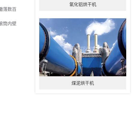
氧化铝烘干机
撒落数百
滚筒内壁
煤泥烘干机