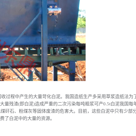
回收过程中产生的大量苛化白泥。我国造纸生产多采用草浆造纸法为
量残渣(即白泥)造成严重的二次污染每吨粗浆可产0.5t白泥我国每
远比煤矸石、粉煤灰等固体废渣的危害大。目前，这些白泥中只有少部
浪费了白泥中的大量的资源。