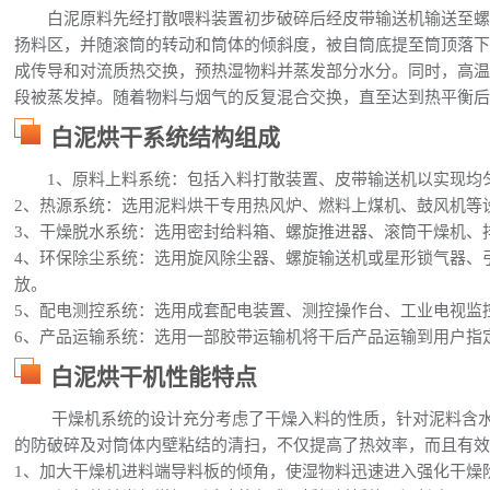
白泥原料先经打散喂料装置初步破碎后经皮带输送机输送至
扬料区，并随滚筒的转动和筒体的倾斜度，被自筒底提至筒顶落下
成传导和对流质热交换，预热湿物料并蒸发部分水分。同时，高
段被蒸发掉。随着物料与烟气的反复混合交换，直至达到热平衡
白泥烘干系统结构组成
1、原料上料系统：包括入料打散装置、皮带输送机以实现均
2、热源系统：选用泥料烘干专用热风炉、燃料上煤机、鼓风机等
3、干燥脱水系统：选用密封给料箱、螺旋推进器、滚筒干燥机、
4、环保除尘系统：选用旋风除尘器、螺旋输送机或星形锁气器、
放。
5、配电测控系统：选用成套配电装置、测控操作台、工业电视监
6、产品运输系统：选用一部胶带运输机将干后产品运输到用户指
白泥烘干机性能特点
干燥机系统的设计充分考虑了干燥入料的性质，针对泥料含
的防破碎及对筒体内壁粘结的清扫，不仅提高了热效率，而且有
1、加大干燥机进料端导料板的倾角，使湿物料迅速进入强化干燥