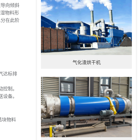
速导向倾斜
使湿物料形
水分在此阶
气化渣烘干机
气达标排
动控制。
送设备。
结块物料