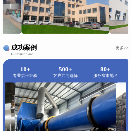
成功案例
更多>>
Customer Case
10+
500+
80+
专业烘干经验
客户共同选择
服务省市地区