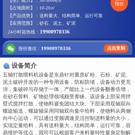
【生产能力】：30-300吨/h
报价
【占地面积】：10-20㎡
【产品优势】：送料量大、结构简单、运行可靠
【应用范围】：砂石、泥土、矿泥
19900970336
24小时咨热线：
19900970336
点击复制
报价微信：
设备简介
五轴打散喂料机设备是东鼎针对重质矿粉、石粉、矿泥、
泥土破碎开发的一种专用设备，防粘防堵，设备动力更充
沛，集破碎与存储于一体，产能比上一代设备翻番倍增，
在砂石骨料、矿物处理领域颇受青睐。该设备上部采用拌
臂式搅拌打散，使物料避免团结大块。下部采用双轴双向
螺旋输送，螺旋轴采用同轴双向集中给料，使物料从两侧
向中心运动，可以通过变频调速灵活控制进料量的大小，
实现定量给料，具有送料量大，结构简单，运行可靠，容
易维护等优点，我司可以根据客户来料量特性量身定制解