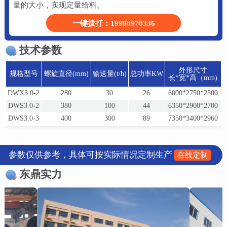
量的大小，实现定量给料。
一键拨打：19900970336
技术参数
外形尺寸
规格型号
螺旋直径(mm)
输送量(t/h)
总功率KW
长*宽*高（mm)
DWX3.0-2
280
30
26
6000*2750*2500
DWS3.0-2
380
100
44
6350*2900*2700
DWS3.0-3
400
300
89
7350*3400*2960
参数仅供参考，具体可按实际情况定制生产
在线定制
东鼎实力