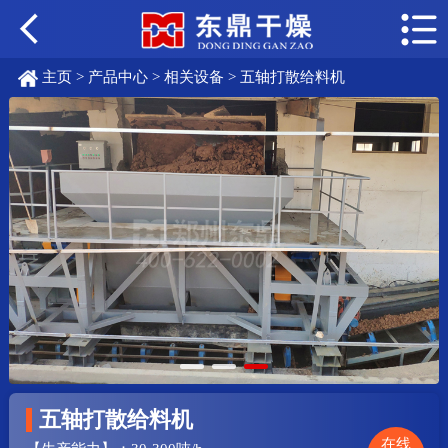
主页
>
产品中心
>
相关设备
> 五轴打散给料机
五轴打散给料机
在线