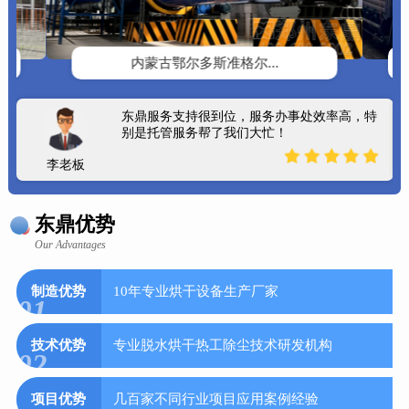
内蒙古鄂尔多斯准格尔...
东鼎服务支持很到位，服务办事处效率高，特
别是托管服务帮了我们大忙！
李老板
东鼎优势
Our Advantages
制造优势
10年专业烘干设备生产厂家
01
技术优势
专业脱水烘干热工除尘技术研发机构
02
项目优势
几百家不同行业项目应用案例经验