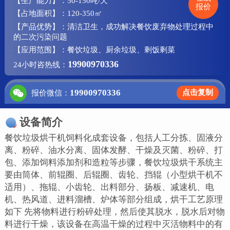
【生产能力】：50-150吨/天
报价
【占地面积】：120-350㎡
【产品优势】：清洁卫生，成功解决餐饮废弃物处理过程中
的二次污染问题
【应用范围】：餐饮垃圾、厨余垃圾、剩饭剩菜
19900970336
24小时咨热线：
19900970336
点击复制
报价微信：
设备简介
餐饮垃圾烘干机饲料化成套设备，包括人工分拣、固液分
离、粉碎、油水分离、固体发酵、干燥及灭菌、粉碎、打
包、添加饲料添加剂和造粒等步骤，餐饮垃圾烘干系统主
要由筒体、前辊圈、后辊圈、齿轮、挡辊（小型烘干机不
适用）、拖辊、小齿轮、出料部分、扬板、减速机、电
机、热风道、进料溜槽、炉体等部分组成，烘干工艺原理
如下 先将物料进行粉碎处理，然后使其脱水，脱水后对物
料进行干燥，该设备在高温干燥的过程中灭活物料中的有