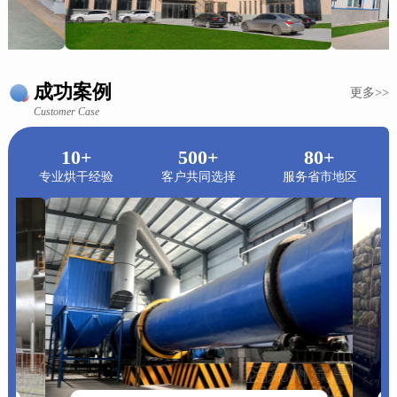
成功案例
更多>>
Customer Case
10+
500+
80+
专业烘干经验
客户共同选择
服务省市地区