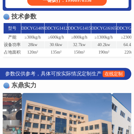
一键拨打：19900970336
技术参数
型号
DDCYG1409
DDCYG1412
DDCYG1415
DDCYG16165
DDCYG22
产能
≥300kg/h
≥600kg/h
≥800kg/h
≥1300kg/h
≥2300k
设备功率
28kw
30.6kw
32.7kw
40.2kw
64.4
占地面积
120m²
135m²
150m²
190m²
220m
参数仅供参考，具体可按实际情况定制生产
在线定制
东鼎实力