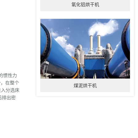
氧化铝烘干机
的惯性力
滑，在整个
煤泥烘干机
进入分选床
后排出密