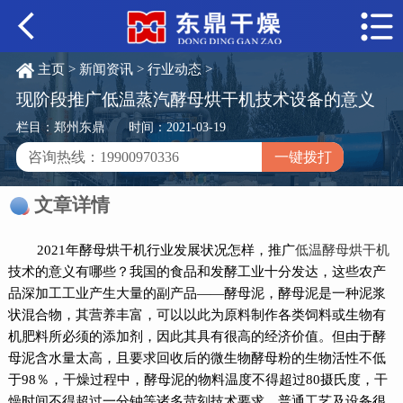
主页
>
新闻资讯
>
行业动态
>
现阶段推广低温蒸汽酵母烘干机技术设备的意义
栏目：郑州东鼎
时间：2021-03-19
咨询热线：19900970336
一键拨打
文章详情
2021年酵母烘干机行业发展状况怎样，推广
低温酵母烘干机
技术的意义有哪些？我国的食品和发酵工业十分发达，这些农产
品深加工工业产生大量的副产品——酵母泥，酵母泥是一种泥浆
状混合物，其营养丰富，可以以此为原料制作各类饲料或生物有
机肥料所必须的添加剂，因此其具有很高的经济价值。但由于酵
母泥含水量太高，且要求回收后的微生物酵母粉的生物活性不低
于98％，干燥过程中，酵母泥的物料温度不得超过80摄氏度，干
燥时间不得超过一分钟等诸多苛刻技术要求，普通工艺及设备很